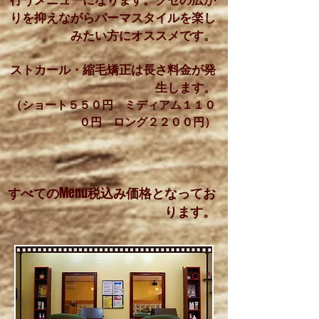
りを抑えながらパー
マスタイルを楽し
みたい方にオススメです。
ストカール・縮毛矯正は長さ料金が発
生します。​
​（ショート５５０円 ミディアム１１０
０円 ロング２２００円）
すべての
Menu
税込み価格となってお
ります。