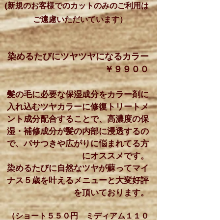
(
新規のお客様でのカットのみのご利用は
ご遠慮いただいています）
染めるたびにツヤツヤになるカラー
￥９９００
髪の毛に必要な保湿成分をカラー剤に
入れ込むツヤカラーに修復トリートメ
ント成分配合することで、高濃度の保
湿・補修成分が髪の内部に浸透するの
で、パサつきや広がりに悩まれてる方
にオススメです。
染めるたびに自然なツヤが蘇ってマイ
ナス５歳を叶えるメニューと大変好評
を頂いております。
（ショート５５０円 ミディアム１１０