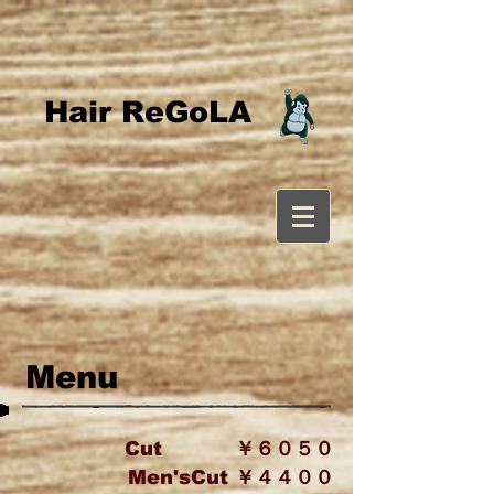
Hair ReGoLA
Menu
Cut ￥６０５０
Men'sCut ￥４４００