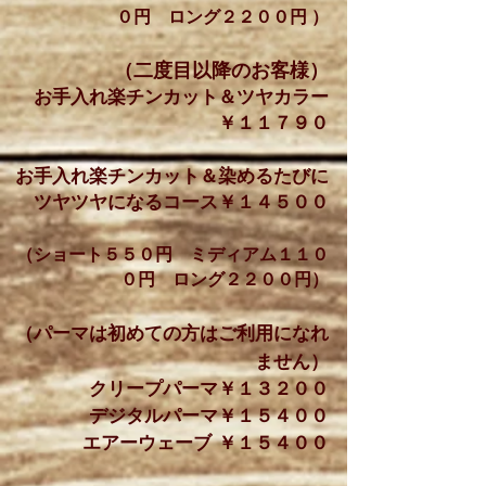
０円 ロング２２００円 ）
​（二度目以降のお客様）
お手入れ楽チンカット＆ツヤカラー
￥１１７９０
お手入れ楽チンカット＆染めるたびに
ツヤツヤになるコース￥１４５００
（ショート５５０円 ミディアム１１０
０円 ロング２２００円）
​（パーマは初めての方はご利用になれ
ません）
クリープパーマ
￥１３２００
デジタルパーマ
￥１５４００
エアーウェーブ
￥１５４００