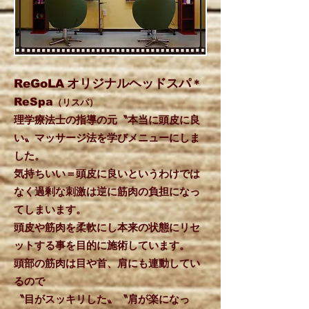
オリジナルヘッドスパ
ReGoLA
＊
（リスパ）
ReSpa
理学療法士の指導の元〝本当に頭皮に良
い〟マッサージ法を学びメニューにしま
した。
気持ちいい＝頭皮に良いというわけでは
なく過剰な刺激は
逆に筋肉の負担になっ
てしまいます。
頭皮や筋肉を柔軟にし本来の状態にリセ
ットする事を目的に
施術しています。
頭部の筋肉は目や首、肩にも連動してい
るので
〝目がスッキリした〟
〝肩が楽になっ