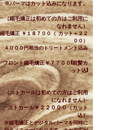
※パーマはカット込みになります。
​（縮毛矯正は初めての方はご利用に
なれません）
縮毛矯正
（ カット＋
￥１８７００
２２
）
００
４０００円相当のトリートメント込み
フロント縮毛矯正
(前髪カ
￥７７００
ット込)
（ストカールは初めての方はご利用
になれません）
ストカール
（カット
￥２２０００
込）
※縮毛矯正とデジタルパーマを同時に
行うメニューになります。クセの広が